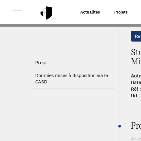
>
>
ACCUEIL
PUBLICATIONS
STUDY ON THE APPROAC
Actualités
Projets
Ret
St
Mi
Projet
Données mises à disposition via le
Aute
CASD
Date
Réf :
Url :
Pr
Anal