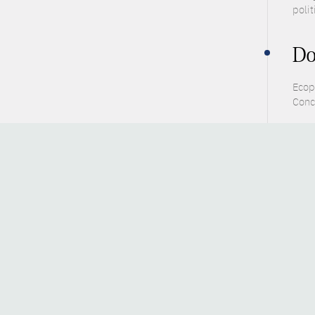
poli
Do
Ecop
Conc