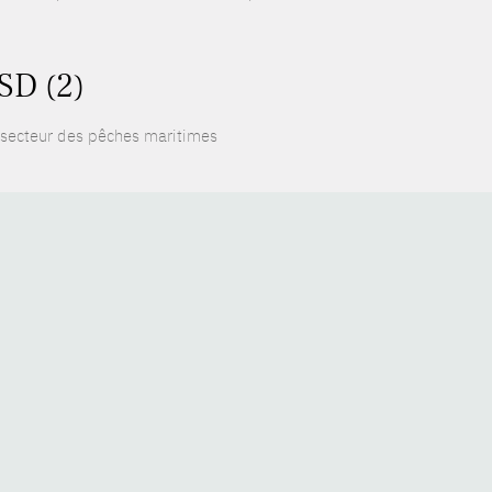
SD (2)
 secteur des pêches maritimes