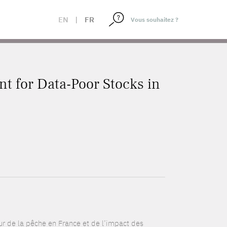
UMFISH
EN
|
FR
t for Data-Poor Stocks in
r de la pêche en France et de l’impact des