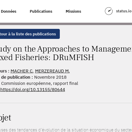
HES TO MANAGEMENT FOR DATA-POOR STOCKS IN MIXED FISHERIES: DR
status.io
Données
Publications
Missions
our à la liste des publications
udy on the Approaches to Managemen
xed Fisheries: DRuMFISH
urs :
MACHER C.
MERZEREAUD M.
 de publication :
Novembre 2018
Commission européenne, rapport final
https://doi.org/10.13155/80644
ojet
yses des tendances d’évolution de la situation économique du secteu