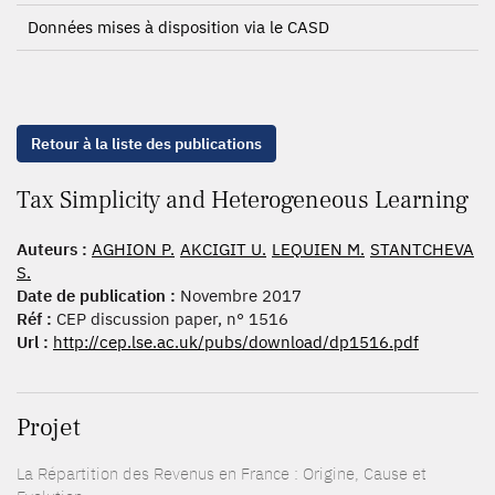
Données mises à disposition via le CASD
Retour à la liste des publications
Tax Simplicity and Heterogeneous Learning
Auteurs :
AGHION P.
AKCIGIT U.
LEQUIEN M.
STANTCHEVA
S.
Date de publication :
Novembre 2017
Réf :
CEP discussion paper, n° 1516
Url :
http://cep.lse.ac.uk/pubs/download/dp1516.pdf
Projet
La Répartition des Revenus en France : Origine, Cause et