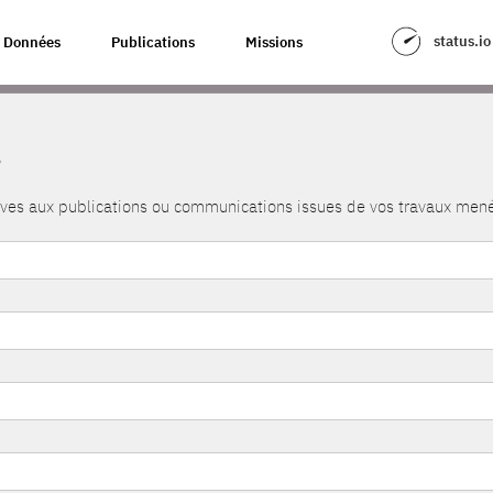
status.io
Données
Publications
Missions
s
atives aux publications ou communications issues de vos travaux me