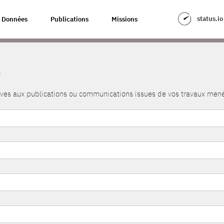
status.io
Données
Publications
Missions
s
atives aux publications ou communications issues de vos travaux me