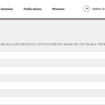
status.io
Données
Publications
Missions
s
atives aux publications ou communications issues de vos travaux me