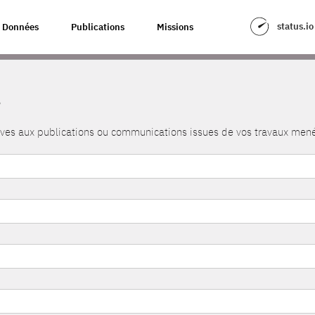
status.io
Données
Publications
Missions
s
atives aux publications ou communications issues de vos travaux me