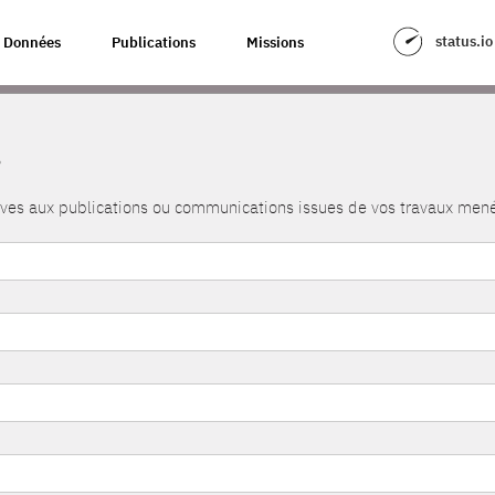
status.io
Données
Publications
Missions
s
atives aux publications ou communications issues de vos travaux me