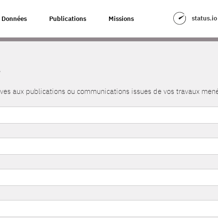
status.io
Données
Publications
Missions
s
atives aux publications ou communications issues de vos travaux me