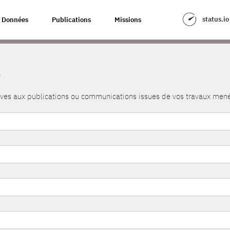
status.io
Données
Publications
Missions
s
atives aux publications ou communications issues de vos travaux me