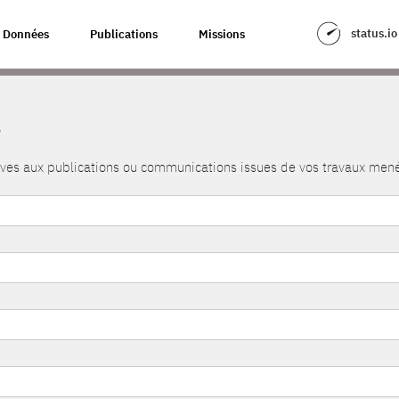
status.io
Données
Publications
Missions
s
atives aux publications ou communications issues de vos travaux me