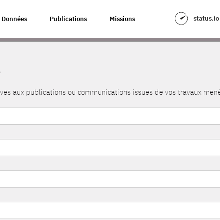
status.io
Données
Publications
Missions
s
atives aux publications ou communications issues de vos travaux me