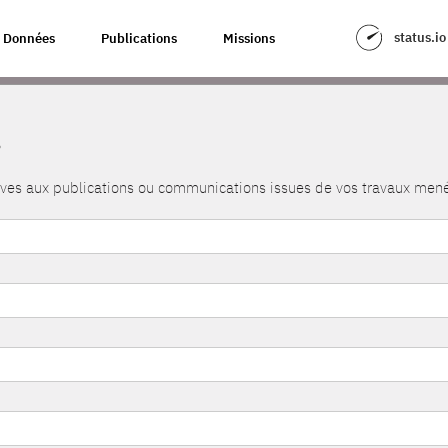
status.io
Données
Publications
Missions
s
atives aux publications ou communications issues de vos travaux me