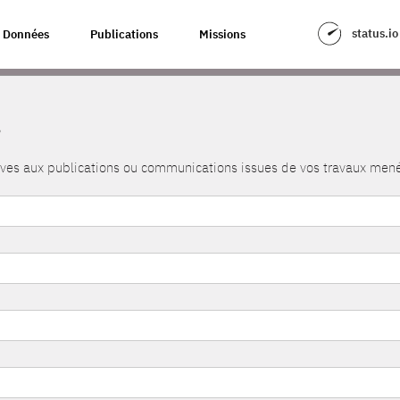
status.io
Données
Publications
Missions
s
atives aux publications ou communications issues de vos travaux me