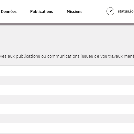
status.io
Données
Publications
Missions
s
atives aux publications ou communications issues de vos travaux me