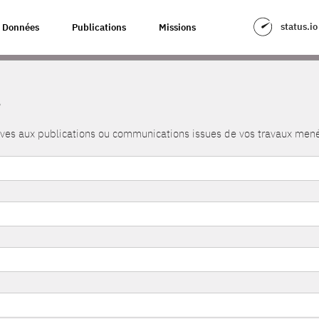
status.io
Données
Publications
Missions
s
atives aux publications ou communications issues de vos travaux me