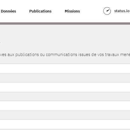
status.io
Données
Publications
Missions
s
atives aux publications ou communications issues de vos travaux me