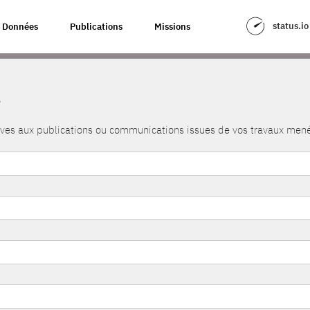
status.io
Données
Publications
Missions
s
atives aux publications ou communications issues de vos travaux me