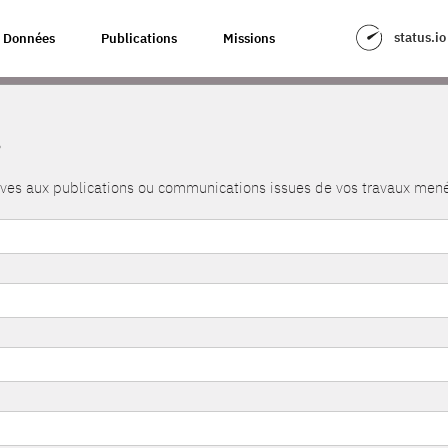
status.io
Données
Publications
Missions
s
atives aux publications ou communications issues de vos travaux me