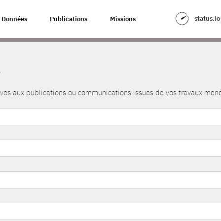
status.io
Données
Publications
Missions
s
atives aux publications ou communications issues de vos travaux me