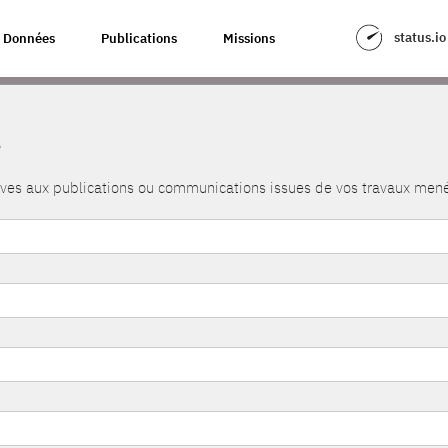
status.io
Données
Publications
Missions
s
atives aux publications ou communications issues de vos travaux me