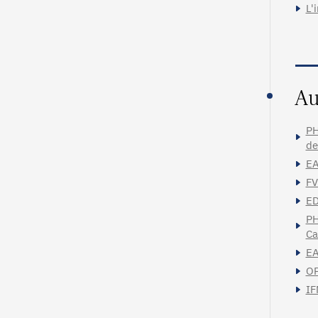
L'
Au
PH
de
EA
FV
ED
PH
Ca
EA
OP
IF