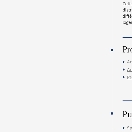
Cett
dist
diff
loge
Pr
An
An
Pr
Pu
Sp