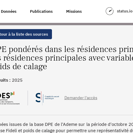
ES PRINCIPALES AVEC VARIABLE D'APPARIEMENT À FIDELI ET POIDS DE 
status.io
Données
Publications
Missions
our à la liste des sources
E pondérés dans les résidences prin
s résidences principales avec variabl
ids de calage
uits :
2025
Demander l'accès
ées issues de la base DPE de l'Ademe sur la période d'octobre 2
ase Fideli et poids de calage pour permettre une représentativité d