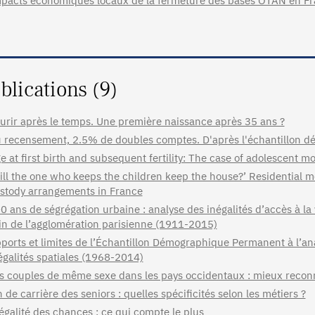
pacts économiques locaux de la fermeture des bases OTAN en F
blications (9)
urir après le temps. Une première naissance après 35 ans ?
 recensement, 2.5% de doubles comptes. D'après l'échantillon
e at first birth and subsequent fertility: The case of adolescent
ill the one who keeps the children keep the house?’ Residential mo
stody arrangements in France
0 ans de ségrégation urbaine : analyse des inégalités d’accès à la vi
in de l’agglomération parisienne (1911-2015)
ports et limites de l’Échantillon Démographique Permanent à l’anal
égalités spatiales (1968-2014)
s couples de même sexe dans les pays occidentaux : mieux reco
n de carrière des seniors : quelles spécificités selon les métiers ?
égalité des chances : ce qui compte le plus