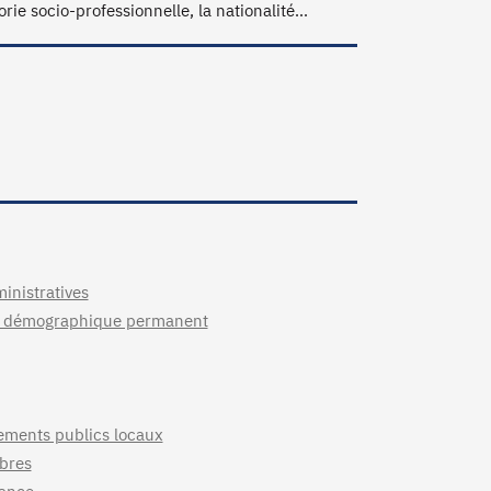
ie socio-professionnelle, la nationalité...
inistratives
illon démographique permanent
sements publics locaux
mbres