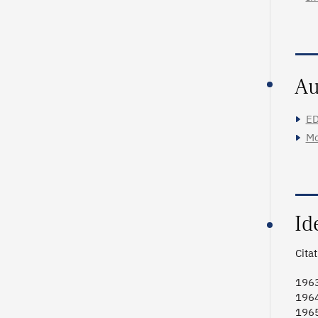
Au
ED
Mo
Id
Cita
1963
1964
1965