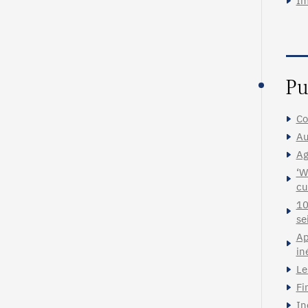
Im
Pu
Co
Au
Ag
‘W
cu
10
se
Ap
in
Le
Fi
In