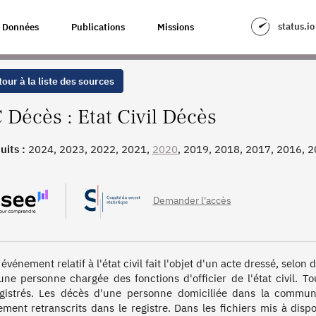
status.io
Données
Publications
Missions
our à la liste des sources
 Décès : Etat Civil Décès
uits :
2024, 2023, 2022, 2021,
2020
, 2019, 2018, 2017, 2016, 
, 2008, 2007, 2006, 2005, 2004, 2003, 2002, 2001, 2000, 1999,
, 1992, 1991, 1990, 1989, 1988, 1987, 1986, 1985, 1984, 1983,
, 1976, 1975, 1974, 1973, 1972, 1971, 1970, 1969, 1968, 1967
Demander l'accès
événement relatif à l'état civil fait l'objet d'un acte dressé, selon 
une personne chargée des fonctions d'officier de l'état civil. 
gistrés. Les décès d'une personne domiciliée dans la commun
ement retranscrits dans le registre. Dans les fichiers mis à disp