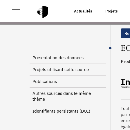
>
>
ACCUEIL
SOURCES
ETAT CIVIL DÉCÈS
Actualités
Projets
Ret
EC
Présentation des données
Prod
2009
Projets utilisant cette source
1993
1977
Publications
Autres sources dans le même
thème
Tout 
Identifiants persistants (DOI)
par 
enre
égal