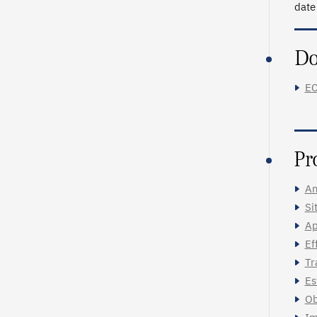
date
Do
EC
Pr
An
Si
Ap
Ef
Tr
Es
Ob