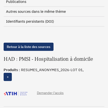
Publications
Autres sources dans le même thème
Identifiants persistants (DOI)
Retour à la liste des sources
HAD : PMSI - Hospitalisation à domicile
Produits :
RESUMES_ANONYMES_2026-LOT 01,
RESUMES_ANONYMES_2025, RESUMES_ANONYMES_2024,
+
RESUMES_ANONYMES_2023, RESUMES_ANONYMES_2022,
RESUMES_ANONYMES_2021, RESUMES_ANONYMES_2020,
RESUMES_ANONYMES_2019, RESUMES_ANONYMES_2018,
Demander l'accès
RESUMES_ANONYMES_2017, RESUMES_ANONYMES_2016,
MED_APAC_2026-LOT 01, MED_APAC_2025,
MED_APAC_2024, MED_2026-LOT 01, MED_2025,