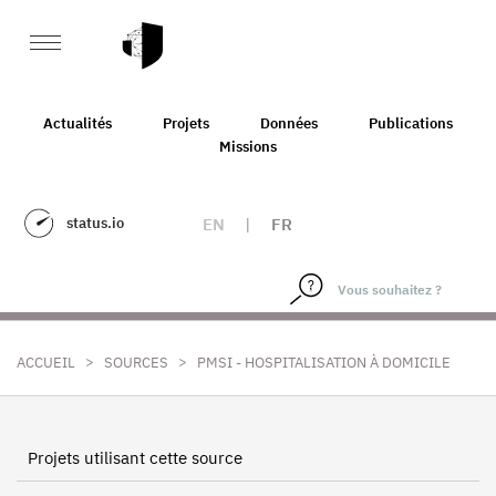
Actualités
Projets
Données
Publications
Missions
status.io
EN
|
FR
>
>
ACCUEIL
SOURCES
PMSI - HOSPITALISATION À DOMICILE
Projets utilisant cette source