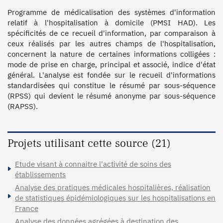
MED_2024, MED_2023, MED_2022, MED_2021, MED_2020,
Programme de médicalisation des systèmes d'information 
MED_2019, FICHIER_CHAINAGE_ANO_2026-LOT 01,
relatif à l'hospitalisation à domicile (PMSI HAD). Les 
FICHIER_CHAINAGE_ANO_2025,
spécificités de ce recueil d'information, par comparaison à 
FICHIER_CHAINAGE_ANO_2024,
ceux réalisés par les autres champs de l'hospitalisation, 
FICHIER_CHAINAGE_ANO_2023,
concernent la nature de certaines informations colligées : 
FICHIER_CHAINAGE_ANO_2022,
mode de prise en charge, principal et associé, indice d'état 
FICHIER_CHAINAGE_ANO_2021,
général. L'analyse est fondée sur le recueil d'informations 
FICHIER_CHAINAGE_ANO_2020,
standardisées qui constitue le résumé par sous-séquence 
FICHIER_CHAINAGE_ANO_2019,
(RPSS) qui devient le résumé anonyme par sous-séquence 
FICHIER_CHAINAGE_ANO_2018,
(RAPSS).
FICHIER_CHAINAGE_ANO_2017,
FICHIER_CHAINAGE_ANO_2016, FICHCOMP_MED_2018,
FICHCOMP_MED_2017, FICHCOMP_MED_2016
Projets utilisant cette source (21)
Etude visant à connaitre l'activité de soins des
établissements
Analyse des pratiques médicales hospitalières, réalisation
de statistiques épidémiologiques sur les hospitalisations en
France
Analyse des données agrégées à destination des