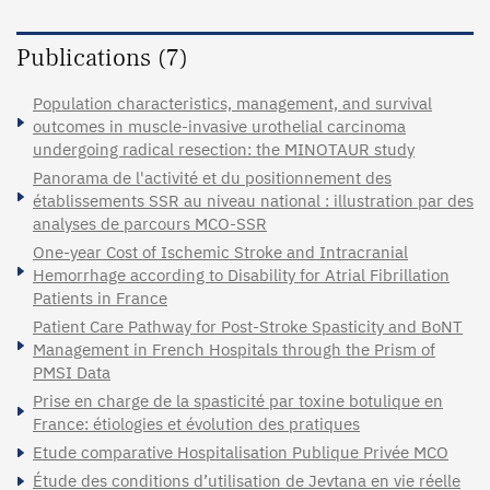
Publications (7)
Population characteristics, management, and survival
outcomes in muscle-invasive urothelial carcinoma
undergoing radical resection: the MINOTAUR study
Panorama de l'activité et du positionnement des
établissements SSR au niveau national : illustration par des
analyses de parcours MCO-SSR
One-year Cost of Ischemic Stroke and Intracranial
Hemorrhage according to Disability for Atrial Fibrillation
Patients in France
Patient Care Pathway for Post-Stroke Spasticity and BoNT
Management in French Hospitals through the Prism of
PMSI Data
Prise en charge de la spasticité par toxine botulique en
France: étiologies et évolution des pratiques
Etude comparative Hospitalisation Publique Privée MCO
Étude des conditions d’utilisation de Jevtana en vie réelle