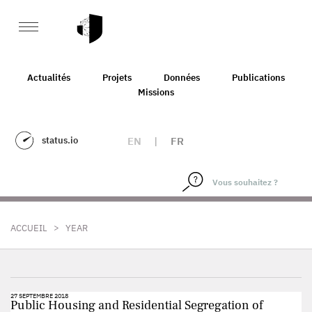
Actualités
Projets
Données
Publications
Missions
status.io
EN
|
FR
>
ACCUEIL
YEAR
27 SEPTEMBRE 2018
Public Housing and Residential Segregation of