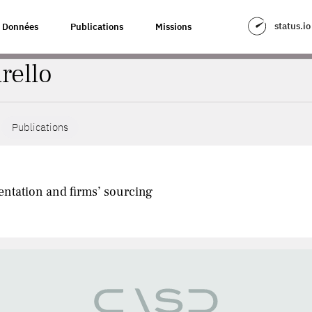
status.io
Données
Publications
Missions
rello
Publications
entation and firms’ sourcing