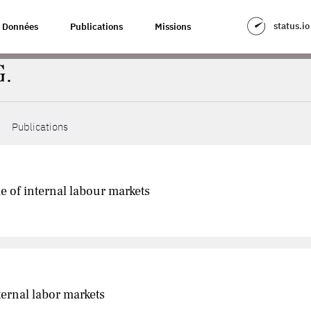
status.io
Données
Publications
Missions
.
Publications
le of internal labour markets
ternal labor markets