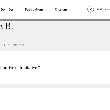
status.io
Données
Publications
Missions
 B.
Publications
ributive et incitative ?