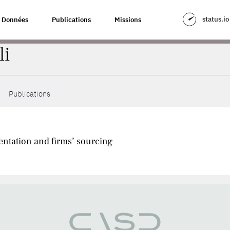
status.io
Données
Publications
Missions
li
Publications
entation and firms’ sourcing