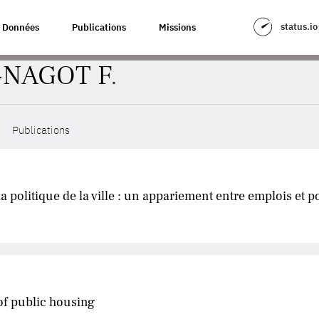
status.io
Données
Publications
Missions
-NAGOT F.
Publications
 la politique de la ville : un appariement entre emplois et 
of public housing