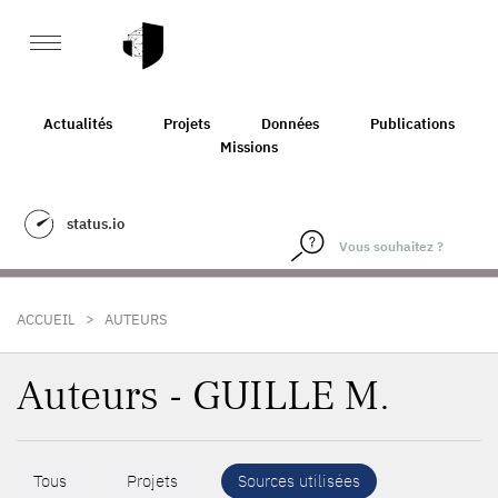
Actualités
Projets
Données
Publications
Missions
status.io
>
ACCUEIL
AUTEURS
Auteurs - GUILLE M.
Tous
Projets
Sources utilisées