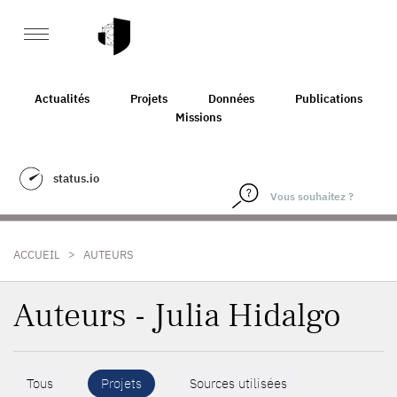
Actualités
Projets
Données
Publications
Missions
status.io
>
ACCUEIL
AUTEURS
Auteurs - Julia Hidalgo
Tous
Projets
Sources utilisées