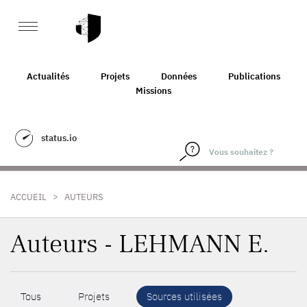
Actualités
Projets
Données
Publications
Missions
status.io
>
ACCUEIL
AUTEURS
Auteurs - LEHMANN E.
Tous
Projets
Sources utilisées