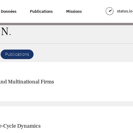
status.io
Données
Publications
Missions
 N.
Publications
and Multinational Firms
ife-Cycle Dynamics