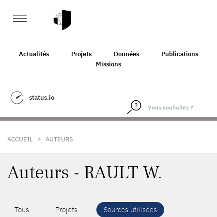
Actualités
Projets
Données
Publications
Missions
status.io
>
ACCUEIL
AUTEURS
Auteurs - RAULT W.
Tous
Projets
Sources utilisées