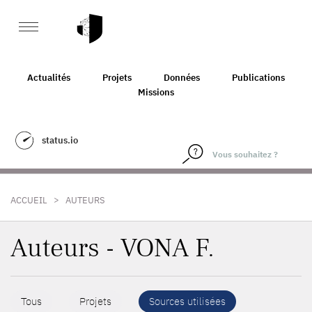
Actualités
Projets
Données
Publications
Missions
status.io
>
ACCUEIL
AUTEURS
Auteurs - VONA F.
Tous
Projets
Sources utilisées