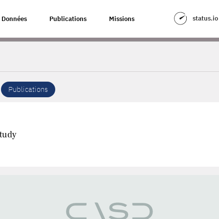
status.io
Données
Publications
Missions
Publications
Study