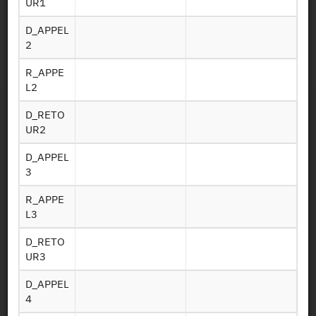
UR1
D_APPEL
Identifiant persistant
2
2007 :
https://doi.org/10.34724/CASD.122.1126.V1
R_APPE
L2
D_RETO
UR2
D_APPEL
3
Contact
R_APPE
L3
Documents utiles
D_RETO
UR3
Recrutement
D_APPEL
4
Plan d’accès