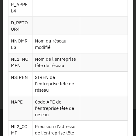
R_APPE
Newsletter
L4
D_RETO
Presse et rapports
UR4
Marchés publics
NNOMR
Nom du réseau
ES
modifié
Mentions légales
NL1_NO
Nom de l'entreprise
MEN
tête de réseau
Protection des données
personnelles
NSIREN
SIREN de
l'entreprise tête de
réseau
Plan du site
NAPE
Code APE de
l'entreprise tête de
réseau
NL2_CO
Précision d'adresse
MP
de l'entreprise tête