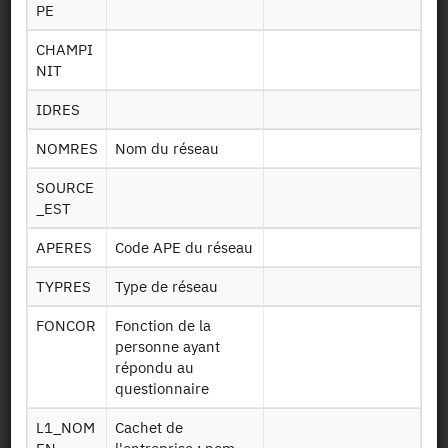
Présentation statistique
PE
Traitement statistique
CHAMPI
NIT
Documentation sur la méthodologie
IDRES
Identifiant persistant (DOI)
NOMRES
Nom du réseau
SOURCE
_EST
Retour à la source
APERES
Code APE du réseau
ERS : Enquête sur les réseaux
TYPRES
Type de réseau
dans les services - 2007
FONCOR
Fonction de la
personne ayant
Autres produits :
2007
répondu au
questionnaire
L1_NOM
Cachet de