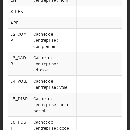
EN
l'entreprise : nom
SIREN
Autorisation :
Comité du Secret Statistique
APE
Mise à disposition :
14/08/2014
L2_COM
Cachet de
P
l'entreprise :
complément
Dessin de fichier
L3_CAD
Cachet de
R
l'entreprise :
adresse
Télécharger
L4_VOIE
Cachet de
Resser08
Données 2007
l'entreprise : voie
L5_DISP
Cachet de
Présentation statistique
l'entreprise : boite
postale
Concepts et définitions statistiques
L6_POS
Cachet de
Le questionnaire collecte au moins pour chaque réseau
T
l'entreprise : code