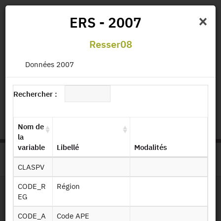
×
ERS - 2007
Resser08
Actualités
Projets
Données
Publications
Données 2007
Missions
Rechercher :
status.io
EN
|
FR
Nom de
la
variable
Libellé
Modalités
>
ACCUEIL
PAGE PRODUIT
CLASPV
CODE_R
Région
EG
Dessin de fichier
CODE_A
Code APE