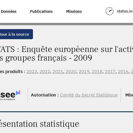
status.io
Données
Publications
Missions
our à la source
ATS : Enquête européenne sur l'activi
s groupes français - 2009
es produits :
2023
,
2022
,
2021
,
2020
,
2019
,
2018
,
2017
,
2016
,
9
, 2007
Autorisation :
Comité du Secret Statistique
Mis
ésentation statistique