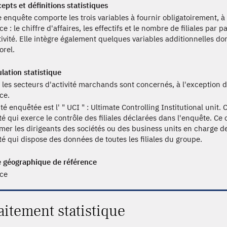
epts et définitions statistiques
e enquête comporte les trois variables à fournir obligatoirement, 
e : le chiffre d'affaires, les effectifs et le nombre de filiales par 
tivité. Elle intègre également quelques variables additionnelles do
orel.
lation statistique
 les secteurs d'activité marchands sont concernés, à l'exception 
ce.
té enquêtée est l' " UCI " : Ultimate Controlling Institutional unit.
ité qui exerce le contrôle des filiales déclarées dans l'enquête. Ce 
er les dirigeants des sociétés ou des business units en charge des
ité qui dispose des données de toutes les filiales du groupe.
 géographique de référence
ce
aitement statistique