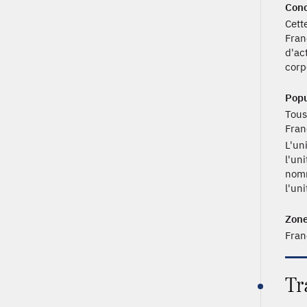
Conc
Cett
Franc
d'ac
corp
Popu
Tous
Fran
L'uni
l'un
nomm
l'un
Zone
Fran
Tr