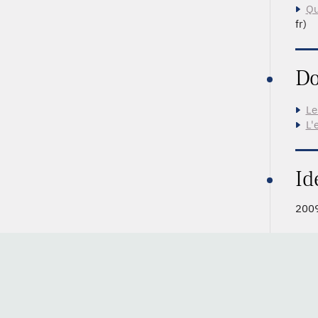
Qu
fr)
Do
Le
L'
Id
2009