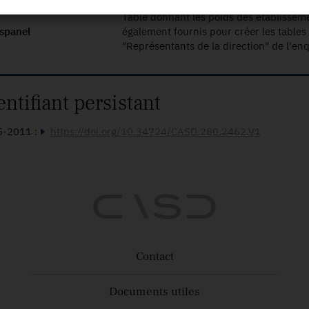
Table donnant les poids des établisse
spanel
également fournis pour créer les tables
"Représentants de la direction" de l'e
entifiant persistant
5-2011 :
https://doi.org/10.34724/CASD.280.2462.V1
Contact
Documents utiles