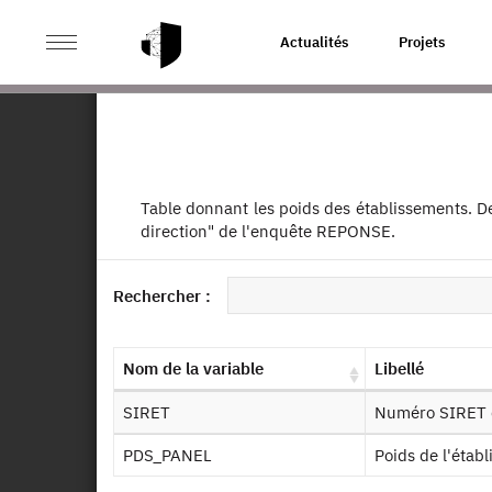
>
ACCUEIL
PAGE PRODUIT
Actualités
Projets
Panel de l'enquête Relat
Ret
Pa
et
Table donnant les poids des établissements. D
Dessin de fichier
direction" de l'enquête REPONSE.
Identifiant persistant (DOI)
Autr
Rechercher :
Nom de la variable
Libellé
SIRET
Numéro SIRET 
De
PDS_PANEL
Poids de l'étab