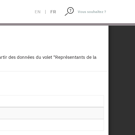
EN
|
FR
×
ons d'entreprise - 2005-
lations professionnelles
11
rtir des données du volet "Représentants de la
position :
23/01/2017
Télécharger