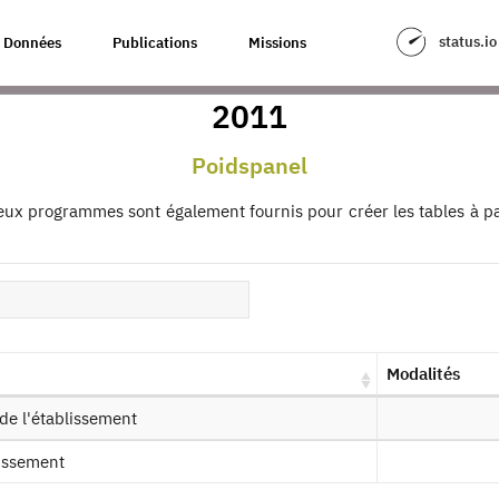
status.io
Données
Publications
Missions
ions professionnelles et négociati
2011
our à la source
Poidspanel
nel REPONSE : Panel de l'enquête Re
 négociations d'entreprise - 2005-20
eux programmes sont également fournis pour créer les tables à pa
es produits :
2017-2023,
2005-2011
Demander l'accès
Mise à dis
Modalités
de l'établissement
ssin de fichier
lissement