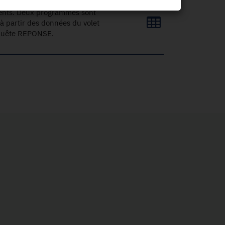
ments. Deux programmes sont
 à partir des données du volet
nquête REPONSE.