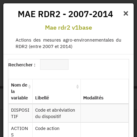
×
MAE RDR2 - 2007-2014
Mae rdr2 v1base
Actualités
Projets
Données
Publications
Actions des mesures agro-environnementales du
Missions
RDR2 (entre 2007 et 2014)
status.io
EN
|
FR
Rechercher :
Nom de
la
variable
Libellé
Modalités
>
ACCUEIL
PAGE PRODUIT
DISPOSI
Code et abréviation
TIF
du dispositif
Dessin de fichier
ACTION
Code action
S