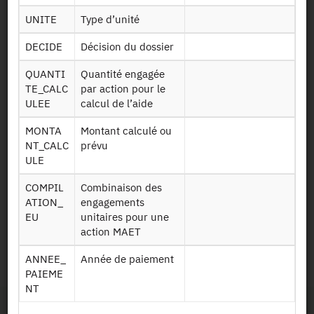
Mise à disposition :
20/12/2017
UNITE
Type d’unité
DECIDE
Décision du dossier
Dessin de fichier
QUANTI
Quantité engagée
TE_CALC
par action pour le
ULEE
calcul de l’aide
Télécharger
Actions des
MONTA
Montant calculé ou
mesures agro-
NT_CALC
prévu
Mae rdr2
environnementales
ULE
v1base
du RDR2 (entre
COMPIL
Combinaison des
2007 et 2014)
ATION_
engagements
EU
unitaires pour une
Identifiant persistant
action MAET
ANNEE_
Année de paiement
2007-2014 :
https://doi.org/10.34724/CASD.290.2486.V1
PAIEME
NT