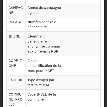
Identifiant persistant (DOI)
CAMPAG
Année de campagne
NE
agricole
PACAGE
Numéro pacage du
Retour à la source
bénéficiaire
ID_IND
Identifiant
MAE RDR2 : Données sur les
bénéficiaire
Mesures agro-environnementales
anonymisé commun
de 2007 à 2014 - 2007-2014
aux différents RDR
CODE_Z
Code
Autres produits :
2007-2014
ONE
d’identification de la
zone pour MAET
ENJEUX
Type d’enjeu par
territoire MAET
COMMU
Code INSEE de la
Autorisation :
Producteur
NE_PRO
commune
JET