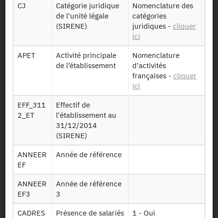
CJ
Catégorie juridique
Nomenclature des
de l'unité légale
catégories
(SIRENE)
juridiques -
cliquer
ici
APET
Activité principale
Nomenclature
de l’établissement
d'activités
françaises -
cliquer
Contact
ici
Documents utiles
EFF_311
Effectif de
2_ET
l'établissement au
31/12/2014
Recrutement
(SIRENE)
Plan d’accès
ANNEER
Année de référence
EF
Newsletter
ANNEER
Année de référence
EF3
3
Presse et rapports
CADRES
Présence de salariés
1 - Oui