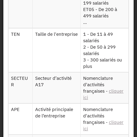
199 salariés
ET05 - De 200 à
Autorisation :
Comité du Secret Statistique
499 salariés
...
Mise à disposition :
09/02/2018
TEN
Taille de l'entreprise
1 - De 11 à 49
salariés
2 - De 50 à 299
Dessin de fichier
salariés
3 - 300 salariés ou
plus
Télécharger
SECTEU
Secteur d’activité
Nomenclature
R
A17
d'activités
Volet
françaises -
cliquer
RP2017
représentant du
ici
personnel
APE
Activité principale
Nomenclature
Identifiant persistant
de l’entreprise
d'activités
françaises -
cliquer
ici
2017 :
https://doi.org/10.34724/CASD.173.2525.V1