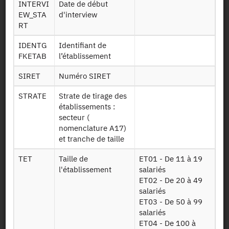
Identifiant persistant (DOI)
INTERVI
Date de début
EW_STA
d'interview
RT
IDENTG
Identifiant de
FKETAB
l’établissement
Retour à la source
SIRET
Numéro SIRET
REPONSE_personnel : Enquête
Relations professionnelles et
STRATE
Strate de tirage des
établissements :
Négociations d'entreprise, volet
secteur (
Représentants du personnel -
nomenclature A17)
2017
et tranche de taille
TET
Taille de
ET01 - De 11 à 19
Autres produits :
2023,
2017
, 2010-2011, 2004-2005,
l'établissement
salariés
1998-1999, 1992-1993
ET02 - De 20 à 49
+
salariés
ET03 - De 50 à 99
salariés
ET04 - De 100 à