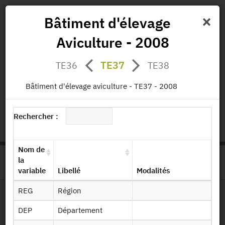
×
Bâtiment d'élevage
Aviculture - 2008
Actualités
Projets
Données
Publications
TE37
TE36
TE38
Missions
Bâtiment d'élevage aviculture - TE37 - 2008
status.io
EN
|
FR
Rechercher :
Nom de
la
>
ACCUEIL
PAGE PRODUIT
variable
Libellé
Modalités
REG
Région
Dessin de fichier
DEP
Département