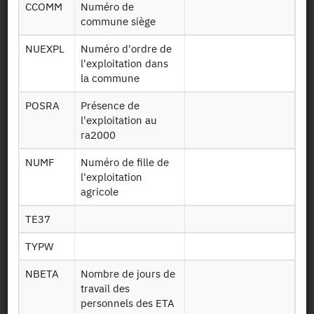
Identifiant persistant (DOI)
CCOMM
Numéro de
commune siège
NUEXPL
Numéro d'ordre de
l'exploitation dans
la commune
Retour à la source
POSRA
Présence de
BatAvi : Bâtiment d'élevage
l'exploitation au
Aviculture - 2008
ra2000
NUMF
Numéro de fille de
Autres produits :
2008 complémentaire,
2008
l'exploitation
agricole
Demander l'accès
TE37
TYPW
Mise à disposition :
30/07/2012
NBETA
Nombre de jours de
travail des
personnels des ETA