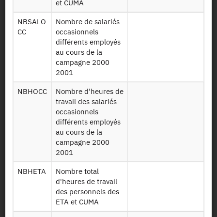
et CUMA
Dessin de fichier
NBSALO
Nombre de salariés
CC
occasionnels
Télécharger
différents employés
au cours de la
Bâtiment
campagne 2000
d'élevage
TE01
2001
aviculture - TE01
- 2008
NBHOCC
Nombre d'heures de
travail des salariés
Bâtiment
occasionnels
d'élevage
TE10
différents employés
aviculture - TE10
au cours de la
- 2008
campagne 2000
2001
Bâtiment
d'élevage
TE11
NBHETA
Nombre total
aviculture - TE11
d'heures de travail
- 2008
des personnels des
ETA et CUMA
Bâtiment
d'élevage