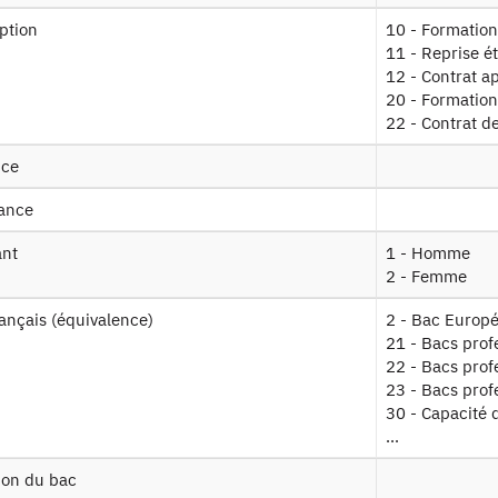
iption
10 - Formation
19
Données sur l'inscription dans les Insti
11 - Reprise é
12 - Contrat a
20 - Formation
22 - Contrat d
entifiant persistant
nce
 :
https://doi.org/10.34724/CASD.478.3595.V1
sance
ant
1 - Homme
2 - Femme
rançais (équivalence)
2 - Bac Europ
21 - Bacs prof
22 - Bacs profe
Contact
23 - Bacs prof
30 - Capacité d
...
Documents utiles
ion du bac
Recrutement