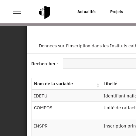
>
ACCUEIL
PAGE PRODUIT
Actualités
Projets
SISE
Ret
Données sur l'inscription dans les Instituts ca
SI
Dessin de fichier
Rechercher :
Autr
201
Identifiant persistant (DOI)
Nom de la variable
Libellé
IDETU
Identifiant nat
COMPOS
Unité de ratt
De
INSPR
Inscription pri