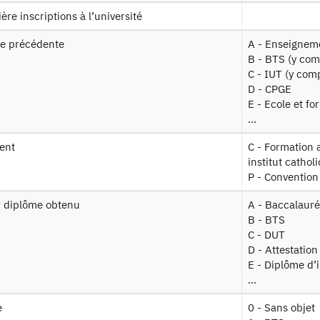
ère inscriptions à l’université
Plan d’accès
née précédente
A - Enseigne
B - BTS (y com
Newsletter
C - IUT (y com
D - CPGE
E - Ecole et fo
Presse et rapports
...
Marchés publics
ent
C - Formation assurée dans le cadre d'une convention entre un
institut cathol
P - Convention
Mentions légales
r diplôme obtenu
A - Baccalaur
Protection des données personnelles
B - BTS
C - DUT
D - Attestation
Plan du site
E - Diplôme d’
...
e
0 - Sans objet