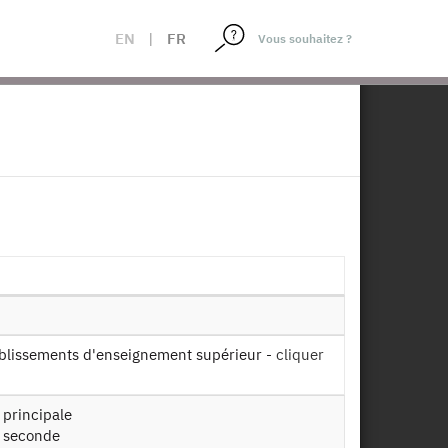
EN
|
FR
×
019
tuts catholiques - 2019
2016, 2015, 2014, 2013, 2012, 2011,
+
position :
29/09/2020
ablissements d'enseignement supérieur -
cliquer
n principale
Télécharger
n seconde