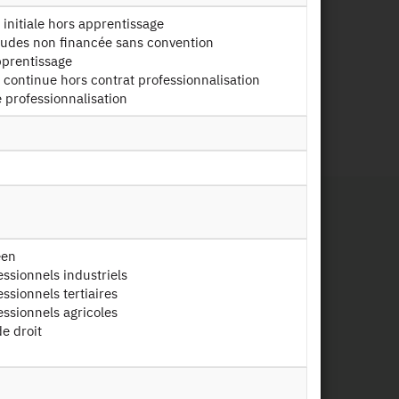
 initiale hors apprentissage
tuts catholiques - 2019
tudes non financée sans convention
pprentissage
 continue hors contrat professionnalisation
e professionnalisation
éen
essionnels industriels
ssionnels tertiaires
essionnels agricoles
e droit