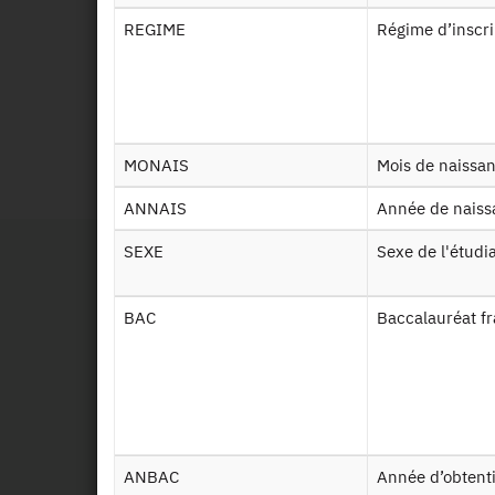
REGIME
Régime d’inscr
Priv
Id
MONAIS
Mois de naissa
2019
ANNAIS
Année de nais
SEXE
Sexe de l'étudi
BAC
Baccalauréat f
ANBAC
Année d’obtent