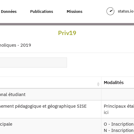
status.io
Données
Publications
Missions
 Inscrits Instituts catholiques - 2
Priv19
our à la source
tholiques - 2019
SE Inscrits PRIV : SISE Inscrits Insti
es produits :
2024, 2023, 2022, 2021, 2020,
2019
, 2018, 2017, 
0
Modalités
Demander l'accès
Mise à dis
ional étudiant
achement pédagogique et géographique SISE
Principaux ét
ici
ssin de fichier
ncipale
O - Inscriptio
N - Inscriptio