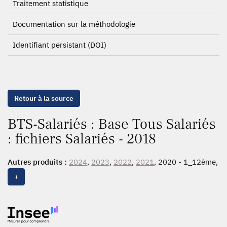
Traitement statistique
Documentation sur la méthodologie
Identifiant persistant (DOI)
Retour à la source
BTS-Salariés : Base Tous Salariés
: fichiers Salariés - 2018
Autres produits :
2024
,
2023
,
2022
,
2021
, 2020 - 1_12ème,
2020
, 2019 - 1_12ème,
2019
, 2018 - 1_12ème,
2018
, 2017
+
- 1_12ème,
2017
, 2016 - 1_12ème,
2016
, 2015 - 1_12ème,
2015
, 2014, 2013 - 1_12ème, 2013, 2012, 2011, 2010,
2009 - 1_12ème, 2009, 2008, 2007, 2006, 2005, 2004,
2003 - 1_12ème, 2003, 2002 - 1_12ème, 2002, 2001, 2000,
1999, 1998, 1997, 1996, 1992, 1991, 1989, 1988, 1987,