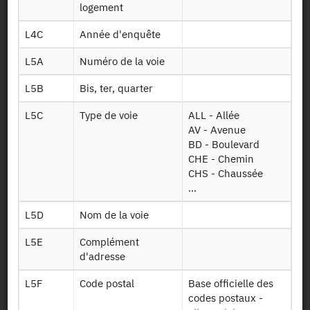
Identifiant persistant (DOI)
logement
L4C
Année d'enquête
L5A
Numéro de la voie
Retour à la source
L5B
Bis, ter, quarter
ADIL 71 : Agence départementale
L5C
Type de voie
ALL - Allée
d'information sur le logement de
AV - Avenue
BD - Boulevard
Saône-et-Loire - 2020
CHE - Chemin
CHS - Chaussée
Autres produits :
2024,
2023
, 2022, 2021,
2020
, 2019
...
L5D
Nom de la voie
L5E
Complément
d'adresse
Autorisation :
Producteur
L5F
Code postal
Base officielle des
codes postaux -