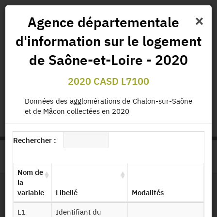
×
Agence départementale
d'information sur le logement
Actualités
Projets
Données
Publications
de Saône-et-Loire - 2020
Missions
2020 CASD L7100
status.io
EN
|
FR
Données des agglomérations de Chalon-sur-Saône
et de Mâcon collectées en 2020
Rechercher :
>
ACCUEIL
PAGE PRODUIT
Nom de
la
variable
Libellé
Modalités
Dessin de fichier
L1
Identifiant du