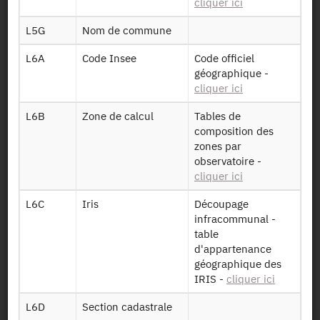
cliquer ici
Mise à disposition :
13/10/2021
L5G
Nom de commune
Dessin de fichier
L6A
Code Insee
Code officiel
géographique -
cliquer ici
Télécharger
L6B
Zone de calcul
Tables de
composition des
Données des
zones par
agglomérations
observatoire -
2020 CASD
de Chalon-sur-
cliquer ici
L7100
Saône et de
Mâcon collectées
L6C
Iris
Découpage
en 2020
infracommunal -
table
d'appartenance
Identifiant persistant
géographique des
IRIS -
cliquer ici
2020 :
https://doi.org/10.34724/CASD.553.4109.V1
L6D
Section cadastrale