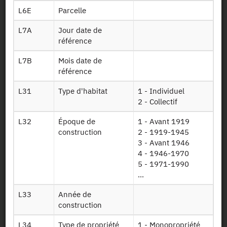
L6E
Parcelle
L7A
Jour date de
référence
L7B
Mois date de
Contact
référence
L31
Type d'habitat
1 - Individuel
Documents utiles
2 - Collectif
Recrutement
L32
Époque de
1 - Avant 1919
construction
2 - 1919-1945
3 - Avant 1946
Plan d’accès
4 - 1946-1970
5 - 1971-1990
Newsletter
...
L33
Année de
Presse et rapports
construction
Marchés publics
L34
Type de propriété
1 - Monopropriété