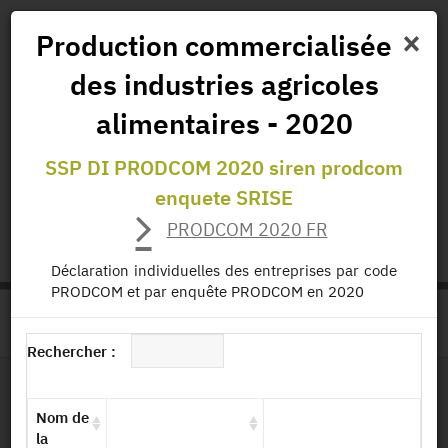
×
Production commercialisée
des industries agricoles
Actualités
Projets
Données
Publications
alimentaires - 2020
Missions
SSP DI PRODCOM 2020 siren prodcom
enquete SRISE
status.io
EN
|
FR
PRODCOM 2020 FR
Déclaration individuelles des entreprises par code
PRODCOM et par enquête PRODCOM en 2020
>
ACCUEIL
PAGE PRODUIT
Rechercher :
Dessin de fichier
Nom de
la