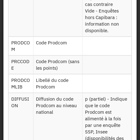
cas contraire
Identifiant persistant
Vide - Enquêtes
hors Capibara :
2020 :
https://doi.org/10.34724/CASD.38.4501.V2
information non
disponible.
PRODCO
Code Prodcom
M
PRCCOD
Code Prodcom (sans
E
les points)
Contact
PRODCO
Libellé du code
MLIB
Prodcom
Documents utiles
DIFFUSI
Diffusion du code
p (partiel) - Indique
ON
Prodcom au niveau
que le code
Recrutement
national
Prodcom est
alimenté à la fois
Plan d’accès
par une enquête
SSP, Insee
(disponibilités des