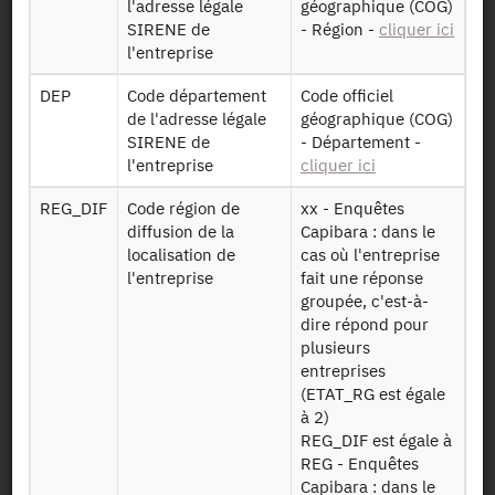
l'adresse légale
géographique (COG)
SIRENE de
- Région -
cliquer ici
Mise à disposition :
04/08/2022
l'entreprise
DEP
Code département
Code officiel
de l'adresse légale
géographique (COG)
Dessin de fichier
SIRENE de
- Département -
l'entreprise
cliquer ici
Télécharger
REG_DIF
Code région de
xx - Enquêtes
diffusion de la
Capibara : dans le
Déclaration
localisation de
cas où l'entreprise
individuelles des
l'entreprise
fait une réponse
SSP DI
entreprises par
groupée, c'est-à-
PRODCOM 2020
code PRODCOM
dire répond pour
siren prodcom
et par enquête
plusieurs
enquete SRISE
PRODCOM en
entreprises
2020
(ETAT_RG est égale
à 2)
PRODCOM 2020
Liste des codes
REG_DIF est égale à
FR
PRODCOM 2020
REG - Enquêtes
Capibara : dans le