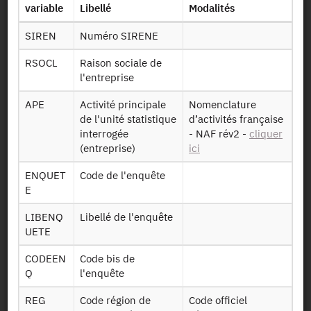
Identifiant persistant (DOI)
variable
Libellé
Modalités
SIREN
Numéro SIRENE
RSOCL
Raison sociale de
l'entreprise
Retour à la source
APE
Activité principale
Nomenclature
PRODCOM : Production
de l'unité statistique
d’activités française
commercialisée des industries
interrogée
- NAF rév2 -
cliquer
agricoles alimentaires - 2020
(entreprise)
ici
ENQUET
Code de l'enquête
Autres produits :
2023, 2022, 2021,
2020
, 2019, 2018,
E
2017, 2016, 2015, 2014, 2013, 2012, 2011
+
LIBENQ
Libellé de l'enquête
UETE
CODEEN
Code bis de
Q
l'enquête
REG
Code région de
Code officiel
Autorisation :
Comité du Secret Statistique