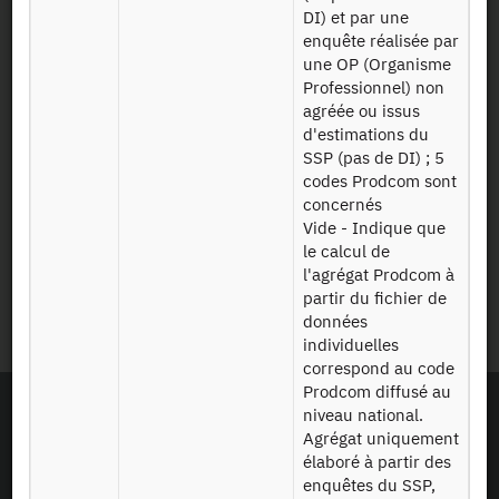
Newsletter
DI) et par une
enquête réalisée par
Presse et rapports
une OP (Organisme
Professionnel) non
agréée ou issus
Marchés publics
d'estimations du
SSP (pas de DI) ; 5
Mentions légales
codes Prodcom sont
concernés
Vide - Indique que
Protection des données
le calcul de
personnelles
l'agrégat Prodcom à
partir du fichier de
Plan du site
données
individuelles
correspond au code
Prodcom diffusé au
niveau national.
Agrégat uniquement
élaboré à partir des
enquêtes du SSP,