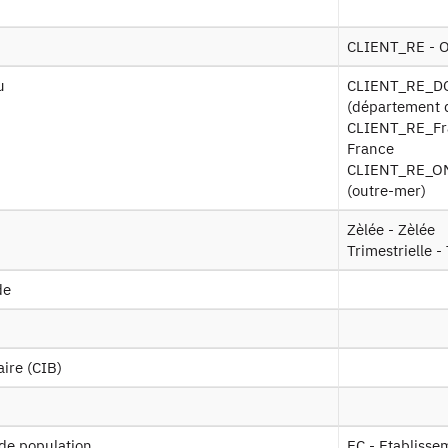
Recrutement
CLIENT_RE - O
Plan d’accès
u
CLIENT_RE_DOM - Opérations avec la clientèle résidente DOM
(département 
Newsletter
CLIENT_RE_Fran
France
Presse et rapports
CLIENT_RE_OM 
(outre-mer)
Marchés publics
Zèlée - Zèlée
Trimestrielle -
Mentions légales
de
Protection des données personnelles
Plan du site
aire (CIB)
 de population
EC - Etablisse