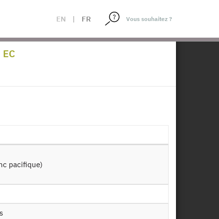
EN
|
FR
×
de Crédit - 2010-2021
- EC
ientèle résidente -
2/11/2022
nc pacifique)
Télécharger
s