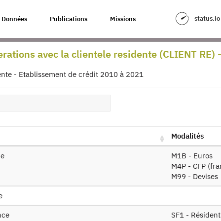
status.io
Données
Publications
Missions
entèle résidente - Etablissements 
rations avec la clientele residente (CLIENT RE) 
our à la source
ente - Etablissement de crédit 2010 à 2021
IENT_RE - EC : Opérations avec la cl
ablissements de Crédit - 2010-2021
es produits :
2010-2021
Modalités
Autorisation :
Producteur
Mise à disposition :
2
ie
M1B - Euros
M4P - CFP (fra
M99 - Devises
ssin de fichier
e
nce
SF1 - Résident