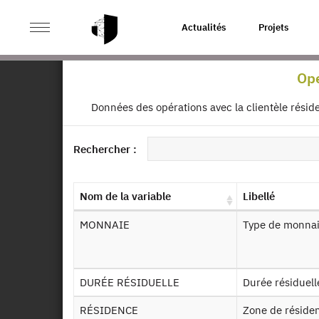
>
ACCUEIL
PAGE PRODUIT
Actualités
Projets
Opération avec la cli
Ope
Ret
Données des opérations avec la clientèle résid
CL
Et
Dessin de fichier
Rechercher :
Identifiant persistant (DOI)
Autr
Nom de la variable
Libellé
MONNAIE
Type de monna
De
DURÉE RÉSIDUELLE
Durée résiduell
RÉSIDENCE
Zone de réside