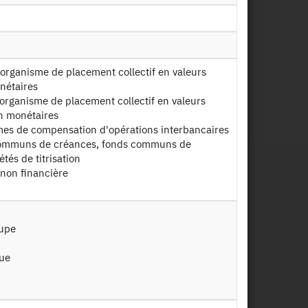
e résidente - Etablissement de crédit
nétaires
rganisme de placement collectif en valeurs
n monétaires
mes de compensation d'opérations interbancaires
ommuns de créances, fonds communs de
iétés de titrisation
 non financière
upe
que