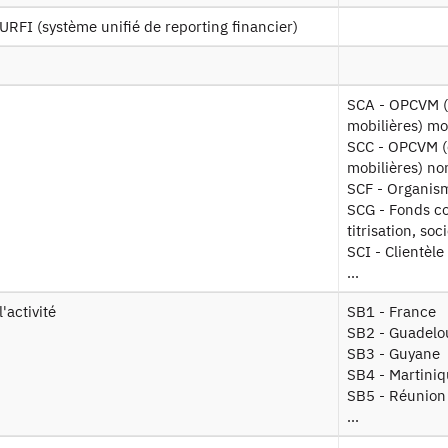
ations avec la
Données des opérations avec la clientèl
URFI (système unifié de reporting financier)
ntele residente
2010 à 2021
ENT RE) - EC
SCA - OPCVM (organisme de placement collectif en valeurs
entifiant persistant
mobilières) mo
SCC - OPCVM (o
mobilières) no
0-2021 :
https://doi.org/10.34724/CASD.603.4596.V1
SCF - Organis
SCG - Fonds c
titrisation, soc
SCI - Clientèle
...
l'activité
SB1 - France
SB2 - Guadelo
SB3 - Guyane
Contact
SB4 - Martini
SB5 - Réunion
Documents utiles
...