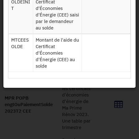
OLDEINI
Certificat
Demander l'accès
T
d'Économies
d'Énergie (CEE) saisi
par le demandeur
Mise à disposition :
24/08/2023
au solde
MTCEES
Montant de l'aide du
OLDE
Certificat
Dessin de fichier
d'Économies
d'Énergie (CEE) au
solde
Télécharger
Données sur
les certificats
d'économies
MPR POPB
d'énergie de
engtOuPaiementSolde
Ma Prime
2023T2 CEE
Rénov 2023.
Une table par
trimestre