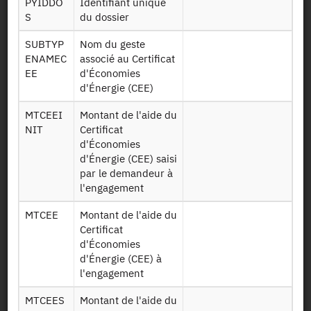
PYIDDO
Identifiant unique
Identifiant persistant (DOI)
S
du dossier
SUBTYP
Nom du geste
ENAMEC
associé au Certificat
EE
d'Économies
Retour à la source
d'Énergie (CEE)
MaPrimeRénov' (MPR)
MTCEEI
Montant de l'aide du
Instruction Nationale :
NIT
Certificat
d'Économies
MaPrimeRénov' (MPR)
d'Énergie (CEE) saisi
Instruction Nationale : Données
par le demandeur à
d'aides à la rénovation
l'engagement
énergétique - 2023
MTCEE
Montant de l'aide du
Certificat
d'Économies
Autres produits :
2026, 2025, 2024,
2023
, 2022, 2021,
d'Énergie (CEE) à
2020-2025, 2020
+
l'engagement
MTCEES
Montant de l'aide du