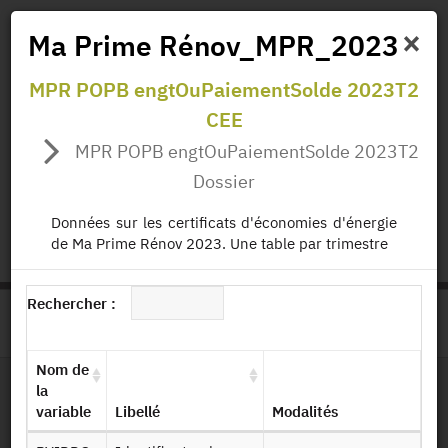
×
Ma Prime Rénov_MPR_2023
MPR POPB engtOuPaiementSolde 2023T2
Actualités
Projets
Données
Publications
CEE
Missions
MPR POPB engtOuPaiementSolde 2023T2
Dossier
status.io
EN
|
FR
Données sur les certificats d'économies d'énergie
de Ma Prime Rénov 2023. Une table par trimestre
Rechercher :
>
ACCUEIL
PAGE PRODUIT
Nom de
la
variable
Libellé
Modalités
Dessin de fichier