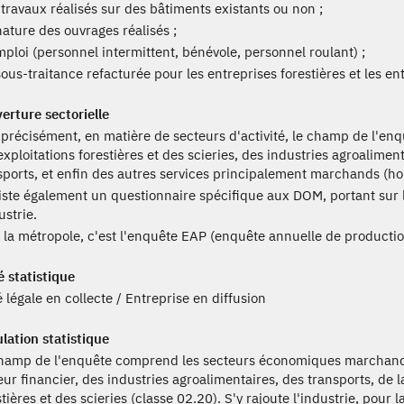
 travaux réalisés sur des bâtiments existants ou non ;
nature des ouvrages réalisés ;
mploi (personnel intermittent, bénévole, personnel roulant) ;
sous-traitance refacturée pour les entreprises forestières et les en
erture sectorielle
 précisément, en matière de secteurs d'activité, le champ de l'e
exploitations forestières et des scieries, des industries agroalime
sports, et enfin des autres services principalement marchands (hor
xiste également un questionnaire spécifique aux DOM, portant sur 
ustrie.
 la métropole, c'est l'enquête EAP (enquête annuelle de production
é statistique
é légale en collecte / Entreprise en diffusion
lation statistique
hamp de l'enquête comprend les secteurs économiques marchand
eur financier, des industries agroalimentaires, des transports, de l
stières et des scieries (classe 02.20). S'y rajoute l'industrie, pour