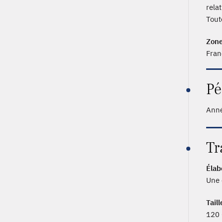
rela
Tout
Zone
Fran
Pé
Anné
Tr
Élab
Une 
Taill
120 