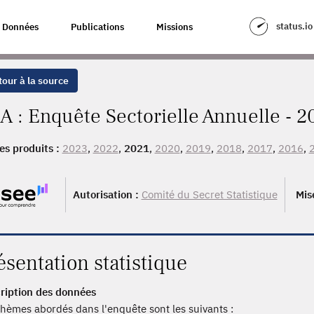
status.io
Données
Publications
Missions
our à la source
A : Enquête Sectorielle Annuelle - 2
es produits :
2023
,
2022
,
2021
,
2020
,
2019
,
2018
,
2017
,
2016
,
Autorisation :
Comité du Secret Statistique
Mis
ésentation statistique
ription des données
thèmes abordés dans l'enquête sont les suivants :