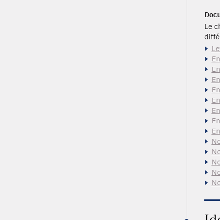
Docu
Le c
diff
Le
En
En
En
En
En
En
En
En
No
No
No
No
No