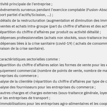
ctivité principale de l'entreprise ;
 événements survenus pendant l'exercice comptable (Fusion-Absor
ort partiel d'actifs/Scission, ...) ;
 détails de la restructuration (augmentation et diminution des immo
 ventes et achats intra-groupe (part du chiffre d'affaires et des ac
répartition du chiffre d'affaires par produit ou activité détaillé ;
 dépenses professionnelles (achats non stockés, sous-traitance inc
 dépenses liées à la crise sanitaire (covid-19) ( achats de consom
raison de la crise sanitaire).
caractéristiques sectorielles comme :
répartition du chiffre d'affaires selon les formes de vente pour le
quipement commercial (nombre de points de vente, nombre de mag
reprises du commerce ;
nalyse de la clientèle (répartition du chiffre d'affaires par type de c
nalyse des fournisseurs pour les entreprises du commerce ;
 autres charges et charges externes (sous-traitance générale, loyers
r les entreprises de transport ;
 immobilisations pour les entreprises agro-alimentaires et les coop