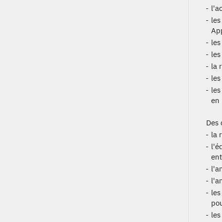
l'a
les
App
les
les
la 
les
les
en 
Des 
la 
l'é
ent
l'a
l'a
les
pou
les