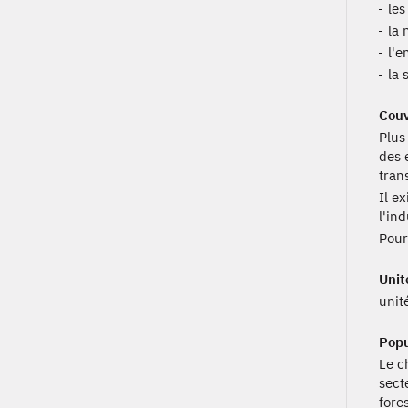
les
la 
l'e
la 
Couv
Plus
des 
tran
Il e
l'ind
Pour
Unit
unit
Popu
Le c
sect
fore