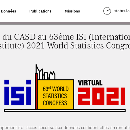
U 63ÈME ISI (INTERNATIONAL STATISTICAL INSTITUTE) 2021 WORLD STAT
status.io
Données
Publications
Missions
n du CASD au 63ème ISI (Internationa
stitute) 2021 World Statistics Congr
oppement de l’accès sécurisé aux données confidentielles en remote