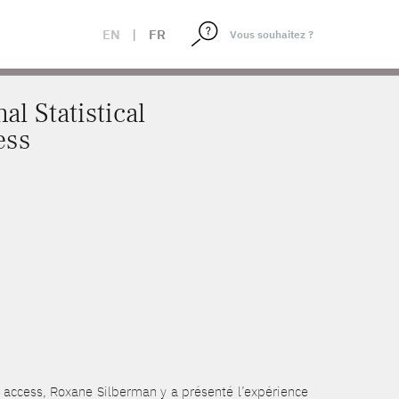
ISTICS CONGRESS
EN
|
FR
l Statistical
ess
 access, Roxane Silberman y a présenté l’expérience