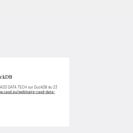
uckDB
 CASD DATA TECH sur DuckDB du 23
w.casd.eu/webinaire-casd-data-