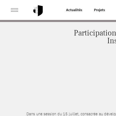
>
>
ACCUEIL
ACTUALITÉS
PARTICIPATION DU CASD A
Actualités
Projets
Participatio
In
Dans une session du 15 juillet, consacrée au dével